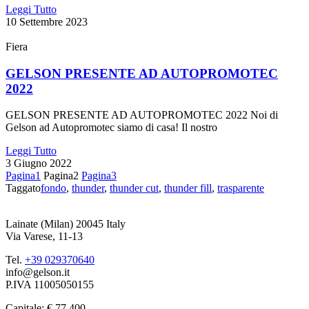
Leggi Tutto
10 Settembre 2023
Fiera
GELSON PRESENTE AD AUTOPROMOTEC
2022
GELSON PRESENTE AD AUTOPROMOTEC 2022 Noi di
Gelson ad Autopromotec siamo di casa! Il nostro
Leggi Tutto
3 Giugno 2022
Pagina
1
Pagina
2
Pagina
3
Taggato
fondo
,
thunder
,
thunder cut
,
thunder fill
,
trasparente
Lainate (Milan) 20045 Italy
Via Varese, 11-13
Tel.
+39 029370640
info@gelson.it
P.IVA 11005050155
Capitale: € 77.400