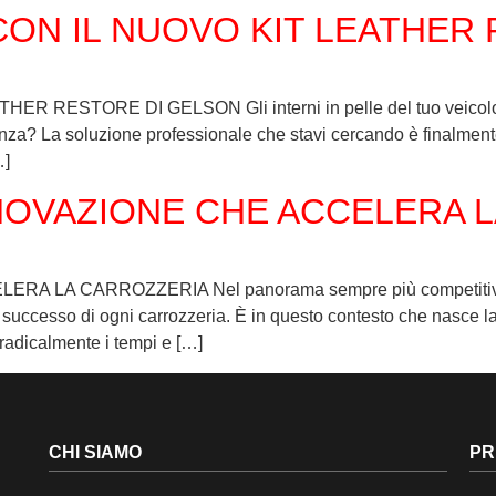
ON IL NUOVO KIT LEATHER
STORE DI GELSON Gli interni in pelle del tuo veicolo hanno
anza? La soluzione professionale che stavi cercando è finalme
…]
NNOVAZIONE CHE ACCELERA 
A CARROZZERIA Nel panorama sempre più competitivo del se
r il successo di ogni carrozzeria. È in questo contesto che nasc
 radicalmente i tempi e […]
CHI SIAMO
PR