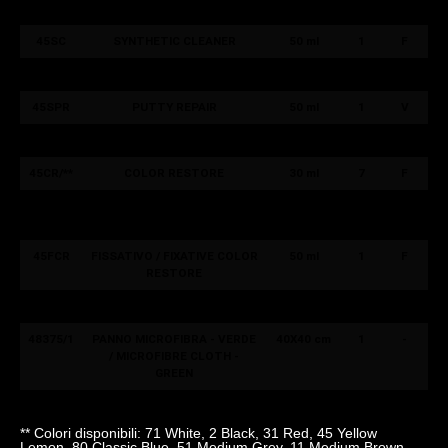
45DLC
LEATHER CLEANER
100 ml
1
F
45SC
SYNTHETIC CLEANER
50 ml
1
F
45LS
LEATHER STRIPPER
50 ml
1
F
45SPR
PUTTY REPAIR
50 ml
1
V
45PR/**
PUTTY RESTORE
30 ml
7
V
45CR/**
COLOR RESTORE
30 ml
7
F
45CCR
CATALIZZATORE / CATALYST
50 ml
1
F
COLOR RESTORE
45FCR
FISSATIVO / FIXATIVE COLOR
50 ml
1
F
RESTORE
45LC
LEATHER CREAMY
100 ml
1
F
48375/1
PANNO MICROFIBRA - VERDE
40X40 cm
1
-
/ MICROFIBRE CLOTH -
GREEN
** Colori disponibili: 71 White, 2 Black, 31 Red, 45 Yellow
Lemon, 80 Classic Blue, 51 Medium Grey, 11 Medium Brown