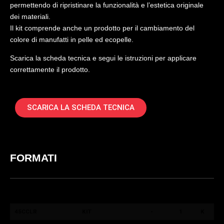
permettendo di ripristinare la funzionalità e l’estetica originale
dei materiali.
Il kit comprende anche un prodotto per il cambiamento del
colore di manufatti in pelle ed ecopelle.
Scarica la scheda tecnica e segui le istruzioni per applicare
correttamente il prodotto.
SCARICA LA SCHEDA TECNICA
FORMATI
COD.
COLORE / COLOUR
FORMATO
QT.
PACK
ART.
/ SIZE
BOX
45CCLR
KIT
-
1
K