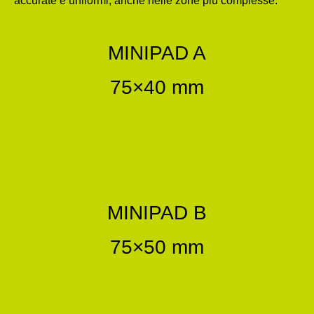
accurate e uniformi, anche nelle zone più complesse.
MINIPAD A
75×40 mm
MINIPAD B
75×50 mm