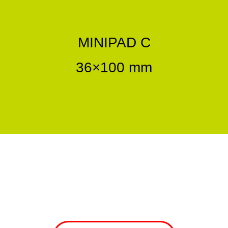
MINIPAD C
36×100 mm
VUOI MAGGIORI
INFORMAZIONI SUI NOSTRI
SERVIZI O PRODOTTI?