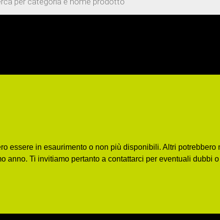
bero essere in esaurimento o non più disponibili. Altri potrebbe
mo anno. Ti invitiamo pertanto a contattarci per eventuali dubbi 